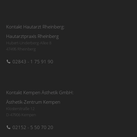
Kontakt Hautarzt Rheinberg:
Hautarztpraxis Rheinberg
Hubert-Underberg-Allee 8
47495 Rheinberg
02843 - 1 75 91 90
Kontakt Kempen Ästhetik GmbH:
Ästhetik-Zentrum Kempen
Klosterstraße 12
D-47906 Kempen
02152 - 5 50 70 20