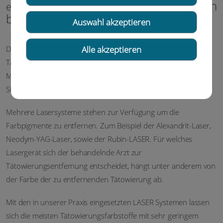
(Lassen Sie sich
effizient ohne Narbenbildung
beraten!)
Auswahl akzeptieren
Durch Laserbehandlungen können sowohl professionelle
Alle akzeptieren
Tätowierungen als auch kosmetische Tätowierung (Permanent
Make-up) sowie die Schmutztätowierung in meist mehreren
Sitzungen gut und risikoarm entfernen werden.
Mehrere Lasersysteme stehen zur Verfügung um die
Farbpigmente zu entfernen. Zum Beispiel der Alexandrit-Laser,
Neodym-YAG-Laser, sowie der Rubin-LASER. Für welches
Lasergerät sich der behandelnde Arzt zur
Tätowierungsentfernung entscheidet, hängt unter anderem von
der Farbe der zu entfernenden Tätowierung ab.
Mit den in unserer Praxis eingesetzten LASER Systemen lassen
sich die meisten Tätowierungsfarbstoffe mit sehr geringem