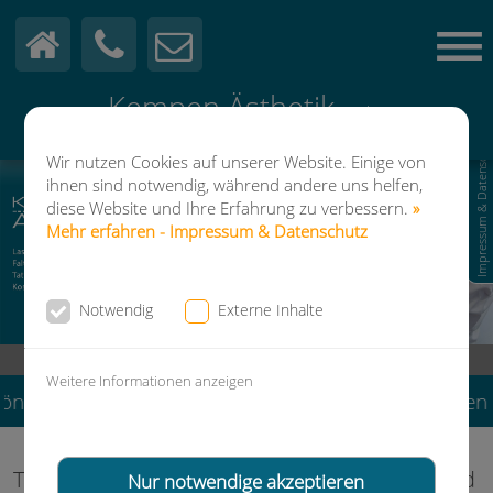
Kempen Ästhetik
GmbH
Dr. Marco Fuchs & Kollegen · Dermatologen
Impressum & Datenschutz
Wir nutzen Cookies auf unserer Website. Einige von
ihnen sind notwendig, während andere uns helfen,
diese Website und Ihre Erfahrung zu verbessern.
»
Mehr erfahren - Impressum & Datenschutz
Notwendig
Externe Inhalte
Klosterstr. 12 | 47906 Kempen |
+49 (0)2152-550 70 20
Weitere Informationen anzeigen
önnen Sie wieder Termine zur Fußpflege vereinbaren. 
Tattoo Entfernung mit dem Laser · schnell und
Nur notwendige akzeptieren