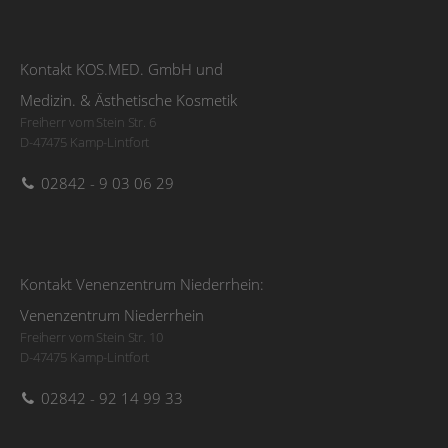
Kontakt KOS.MED. GmbH und
Medizin. & Ästhetische Kosmetik
Freiherr vom Stein Str. 6
D-47475 Kamp-Lintfort
02842 - 9 03 06 29
Kontakt Venenzentrum Niederrhein:
Venenzentrum Niederrhein
Freiherr vom Stein Str. 10
D-47475 Kamp-Lintfort
02842 - 92 14 99 33