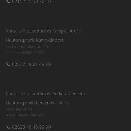
02152 - 5 50 70 10
Kontakt Hautarztpraxis Kamp-Lintfort:
Hautarztpraxis Kamp-Lintfort
Freiherr vom Stein Str. 10
D-47475 Kamp-Lintfort
02842 - 9 21 49 90
Kontakt Hautarztpraxis Kerken-Nieukerk:
Hautarztpraxis Kerken-Nieukerk
Krefelder Str. 1a
47647 Kerken-Nieukerk
02833 - 9 45 99 90