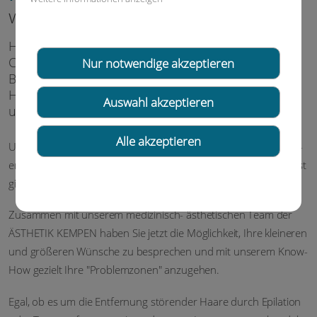
wohl in Ihrer Haut!
Haarentfernung - Laserepilation · Tattooentfernung ·
Cryolipolyse - Fettreduzierung · Microneedling ·
Nur notwendige akzeptieren
Botulinumtoxin · Faltenbehandlung · Hyaluron ·
Hautstraffung & Cellulite-Reduzierung mit Stoßwelle
Auswahl akzeptieren
u.v.m.
Alle akzeptieren
Unser persönliches Schönheitsgefühl und ästhetisches Körper­
em­pfinden hat sehr viel mit unserer Haut zu tun. Nicht umsonst
gilt der Satz "Schönheit ist Hautsache"!
Zusammen mit unserem medizinisch- ästhetischen Team der
ÄSTHETIK KEMPEN haben Sie jetzt die Möglichkeit, Ihre kleineren
und größeren Wünsche zu besprechen und mit unserem Know-
How gezielt Ihre "Problemzonen" anzugehen.
Egal, ob es um die Entfernung störender Haare durch Epilation