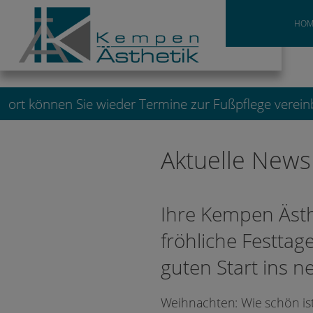
HOM
ort können Sie wieder Termine zur Fußpflege vereinba
Aktuelle News
Ihre Kempen Ästh
fröhliche Festtag
guten Start ins n
Weihnachten: Wie schön ist