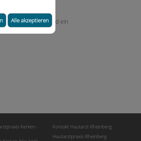
 sein.
en
Alle akzeptieren
t, schöne Festtage und ein
rztpraxis Kerken-
Kontakt Hautarzt Rheinberg:
Hautarztpraxis Rheinberg