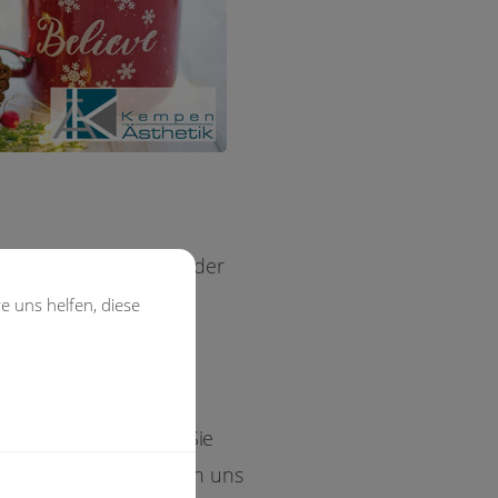
sch erfüllen möchten oder
beraten wir Sie gerne
e uns helfen, diese
h wohl in Ihrer Haut
r Vertrauen, welches Sie
er bedanken und freuen uns