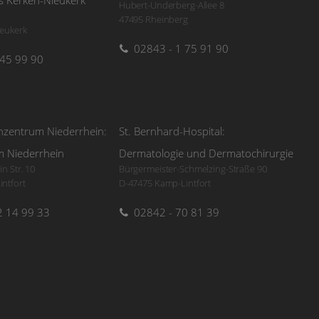
s Kerken-Nieukerk
Hubert-Underberg-Allee 8
47495 Rheinberg
ieukerk
02843 - 1 75 91 90
 45 99 90
nzentrum Niederrhein:
St. Bernhard-Hospital:
 Niederrhein
Dermatologie und Dermatochirurgie
n Str. 10
Bürgermeister-Schmelzing-Straße 90
ntfort
D-47475 Kamp-Lintfort
2 14 99 33
02842 - 70 81 39