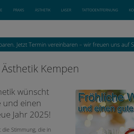
E
PRAXIS
ÄSTHETIK
LASER
TATTOOENTFERNUNG
KO
ren. Jetzt Termin vereinbaren – wir freuen uns auf 
 Ästhetik Kempen
etik wünscht
e und einen
eue Jahr 2025!
 die Stimmung, die in