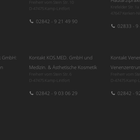
Hautarztpraxi
Freiherr vom Stein Str. 10
Krefelder Str. 1a
D-47475 Kamp-Lintfort
47647 Kerken-N
02842 - 9 21 49 90
02833 - 9
ik GmbH:
Kontakt KOS.MED. GmbH und
Kontakt Vene
en
Medizin. & Ästhetische Kosmetik
Venenzentrum
Freiherr vom Stein Str. 6
Freiherr vom Stei
D-47475 Kamp-Lintfort
D-47475 Kamp-Li
02842 - 9 03 06 29
02842 - 9