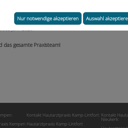
der "allzeit bereit" für Ihre Hautangelegenheiten da zu
Nur notwendige akzeptieren
Auswahl akzeptier
en Ästhetik wünscht allen eine wundervolle Adventszei
eues Jahr 2025!
d das gesamte Praxisteam!
empen:
Kontakt Hautarztpraxis Kamp-Lintfort:
Kontakt Hauta
Nieukerk:
praxis Kempen
Hautarztpraxis Kamp-Lintfort