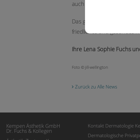
auch im kommenden Jahr wie
Das gesamte Team der Kemp
friedliches und gesundes n
Ihre Lena Sophie Fuchs un
Foto © jill-wellington
Zurück zu Alle News
Kontakt Dermatologie K
Kempen Ästhetik GmbH
Dr. Fuchs & Kollegen
Dermatologische Privat